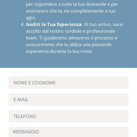
dettagli, se necessario.
Arriva Preparato
: Prima della tua visita,
assicurati di avere tutte le informazioni
pertinenti sui tuoi precedenti medici e sulle
tue aspettative per il trattamento. Siamo qui
per rispondere a tutte le tue domande e per
assicurarci che tu sia completamente a tuo
agio.
Goditi la Tua Esperienza
: Al tuo arrivo, sarai
accolto dal nostro cordiale e professionale
team. Ti guideremo attraverso il processo e
assicureremo che tu abbia una piacevole
esperienza durante la tua visita.