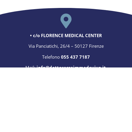
Specialista in Chirurgia Plastica ed Estetica
PRENOTA UNA VISITA
• c/o FLORENCE MEDICAL CENTER
Via Panciatichi, 26/4 – 50127 Firenze
Telefono
055 437 7187
Mail:
info@dottoressaimmadevivo.it