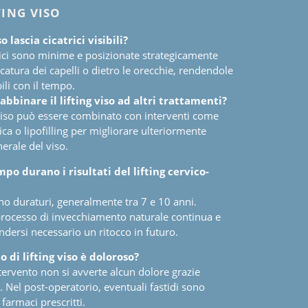
TING VISO
iso lascia cicatrici visibili?
rici sono minime e posizionate strategicamente
ccatura dei capelli o dietro le orecchie, rendendole
ili con il tempo.
 abbinare il lifting viso ad altri trattamenti?
ng viso può essere combinato con interventi come
ica o lipofilling per migliorare ulteriormente
nerale del viso.
o durano i risultati del lifting cervico-
sono duraturi, generalmente tra 7 e 10 anni.
 processo di invecchiamento naturale continua e
dersi necessario un ritocco in futuro.
 di lifting viso è doloroso?
tervento non si avverte alcun dolore grazie
a. Nel post-operatorio, eventuali fastidi sono
 farmaci prescritti.