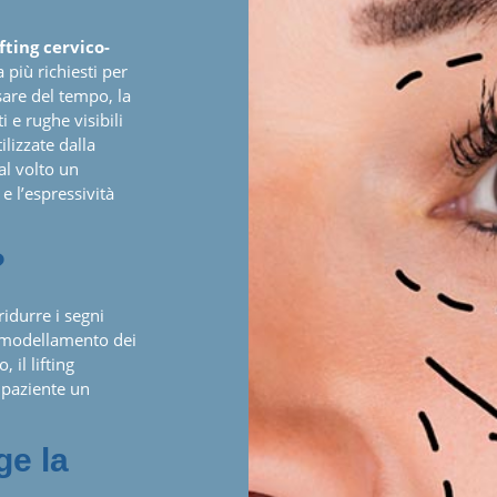
ifting cervico-
a più richiesti per
sare del tempo, la
 e rughe visibili
ilizzate dalla
al volto un
e l’espressività
?
ridurre i segni
 rimodellamento dei
 il lifting
l paziente un
ge la