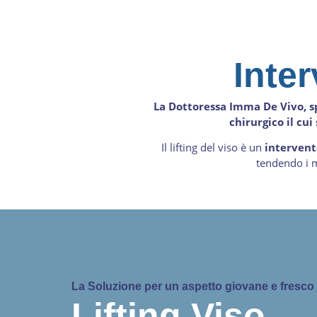
Inter
La Dottoressa Imma De Vivo, spe
chirurgico il cui
Il lifting del viso è un
intervent
tendendo i m
La Soluzione per un aspetto giovane e fresco
Lifting Viso