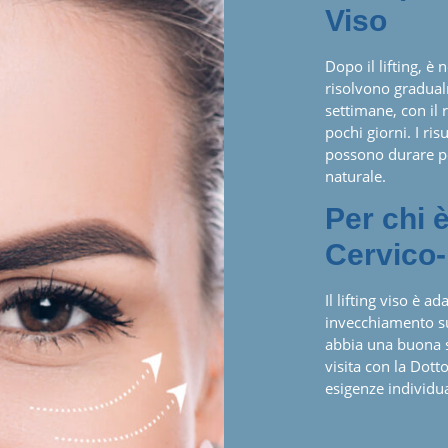
Viso
Dopo il lifting, è 
risolvono gradual
settimane, con il 
pochi giorni. I ris
possono durare pe
naturale.
Per chi è
Cervico-
Il lifting viso è a
invecchiamento sul
abbia una buona sa
visita con la Dot
esigenze individu