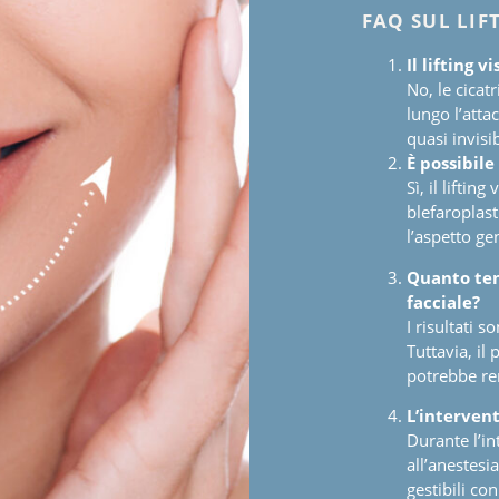
FAQ SUL LIF
Il lifting v
No, le cicat
lungo l’atta
quasi invisib
È possibile
Sì, il lifti
blefaroplast
l’aspetto ge
Quanto temp
facciale?
I risultati 
Tuttavia, il
potrebbe ren
L
’
intervento
Durante l’in
all’anestesi
gestibili con