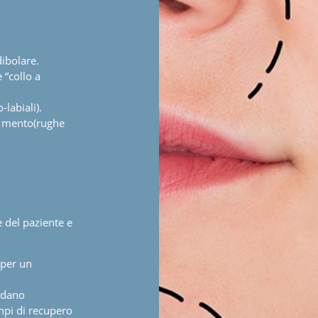
ibolare.
 “collo a
labiali).
il mento(rughe
 del paziente e
 per un
rdano
mpi di recupero