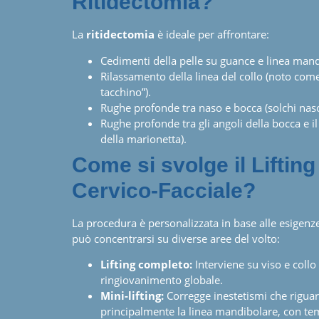
Ritidectomia?
La
ritidectomia
è ideale per affrontare:
Cedimenti della pelle su guance e linea mand
Rilassamento della linea del collo (noto come
tacchino”).
Rughe profonde tra naso e bocca (solchi naso-
Rughe profonde tra gli angoli della bocca e 
della marionetta).
Come si svolge il Lifting
Cervico-Facciale?
La procedura è personalizzata in base alle esigenze
può concentrarsi su diverse aree del volto:
Lifting completo:
Interviene su viso e collo
ringiovanimento globale.
Mini-lifting:
Corregge inestetismi che rigua
principalmente la linea mandibolare, con te