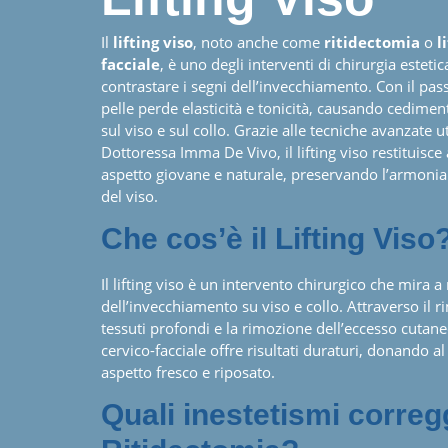
Il
lifting viso
, noto anche come
ritidectomia
o
l
facciale
, è uno degli interventi di chirurgia estetic
contrastare i segni dell’invecchiamento. Con il pas
pelle perde elasticità e tonicità, causando cedimenti
sul viso e sul collo. Grazie alle tecniche avanzate ut
Dottoressa Imma De Vivo, il lifting viso restituisce 
aspetto giovane e naturale, preservando l’armonia 
del viso.
Che cos’è il Lifting Viso
Il lifting viso è un intervento chirurgico che mira a 
dell’invecchiamento su viso e collo. Attraverso il
tessuti profondi e la rimozione dell’eccesso cutaneo,
cervico-facciale offre risultati duraturi, donando a
aspetto fresco e riposato.
Quali inestetismi correg