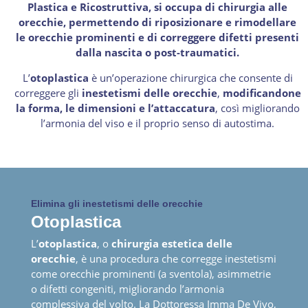
Plastica e Ricostruttiva, si occupa di chirurgia alle
orecchie, permettendo di riposizionare e rimodellare
le orecchie prominenti e di correggere difetti presenti
dalla nascita o post-traumatici.
L’
otoplastica
è un’operazione chirurgica che consente di
correggere gli
inestetismi delle orecchie
,
modificandone
la forma, le dimensioni e l’attaccatura
, così migliorando
l’armonia del viso e il proprio senso di autostima.
Elimina gli inestetismi delle orecchie
Otoplastica
L’
otoplastica
, o
chirurgia estetica delle
orecchie
, è una procedura che corregge inestetismi
come orecchie prominenti (a sventola), asimmetrie
o difetti congeniti, migliorando l’armonia
complessiva del volto. La Dottoressa Imma De Vivo,